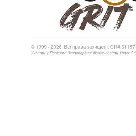
© 1999 - 2026 Всі права захищені. CR# 61157
Участь у Програмі безперервної бізнес-освіти Yager Gro