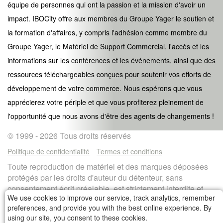
équipe de personnes qui ont la passion et la mission d'avoir un
impact. IBOCity offre aux membres du Groupe Yager le soutien et
la formation d'affaires, y compris l'adhésion comme membre du
Groupe Yager, le Matériel de Support Commercial, l'accès et les
informations sur les conférences et les événements, ainsi que des
ressources téléchargeables conçues pour soutenir vos efforts de
développement de votre commerce. Nous espérons que vous
apprécierez votre périple et que vous profiterez pleinement de
l'opportunité que nous avons d'être des agents de changements !
© 1999 - 2026 Tous droits réservés
Politique de confidentialité
Termes et conditions
Toute reproduction de matériel et des marques déposées
protégés par les droits d'auteur du détenteur, sans
consentement écrit préalable, est strictement interdite et
We use cookies to improve our service, track analytics, remember
constitue une violation de la loi sur les droit d'auteur et les
preferences, and provide you with the best online experience. By
marques déposées.
using our site, you consent to these cookies.