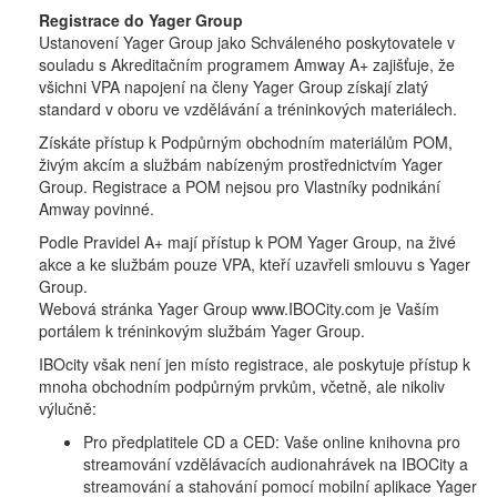
Registrace do Yager Group
Ustanovení Yager Group jako Schváleného poskytovatele v
souladu s Akreditačním programem Amway A+ zajišťuje, že
všichni VPA napojení na členy Yager Group získají zlatý
standard v oboru ve vzdělávání a tréninkových materiálech.
Získáte přístup k Podpůrným obchodním materiálům POM,
živým akcím a službám nabízeným prostřednictvím Yager
Group. Registrace a POM nejsou pro Vlastníky podnikání
Amway povinné.
Podle Pravidel A+ mají přístup k POM Yager Group, na živé
akce a ke službám pouze VPA, kteří uzavřeli smlouvu s Yager
Group.
Webová stránka Yager Group www.IBOCity.com je Vaším
portálem k tréninkovým službám Yager Group.
IBOcity však není jen místo registrace, ale poskytuje přístup k
mnoha obchodním podpůrným prvkům, včetně, ale nikoliv
výlučně:
Pro předplatitele CD a CED: Vaše online knihovna pro
streamování vzdělávacích audionahrávek na IBOCity a
streamování a stahování pomocí mobilní aplikace Yager