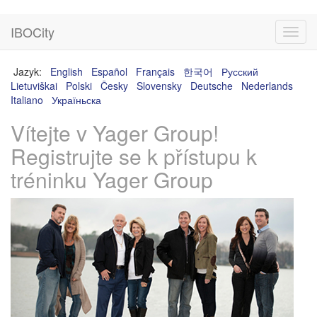
IBOCity
Toggl
navig
Jazyk:
English
Español
Français
한국어
Русский
Lietuviškai
Polski
Česky
Slovensky
Deutsche
Nederlands
Italiano
Україньска
Vítejte v Yager Group!
Registrujte se k přístupu k
tréninku Yager Group