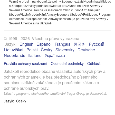
Vezměte prosím na vědomí, že pojmy &bdquonezávislý podnikatel&ldquo
a &bdquonezávislý podnikatel&ldquo používané na trzích Amway v
Severní Americe jsou na v&scaronech trzích v Evropě známé jako
&bdquoVlastník podnikání Amway&ldquo a &bdquoVPA&ldquo. Program
Akreditace Plus společnosti Amway se vztahuje pouze na trhy Amway v
Severní Americe a na Ukrajině.
© 1999 - 2026 Všechna práva vyhrazena
Jazyk:
English
Español
Français
한국어
Русский
Lietuviškai
Polski
Česky
Slovensky
Deutsche
Nederlands
Italiano
Україньска
Pravidla ochrany soukromí
Obchodní podmínky
Odhlásit
Jakákoli reprodukce obsahu vlastníka autorských práv a
ochranných známek je bez předchozího písemného
souhlasu striktně zakázána a je porušením zákona o
ochraně autorských práv.
Účast v programu obchodního vzdělávání Yager Group je dobrovolná.
Jazyk: Česky