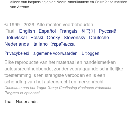
alleen van toepassing op de Noord-Amerikaanse en Oekraïense markten
van Amway.
© 1999 - 2026 Alle rechten voorbehouden
Taal:
English
Español
Français
한국어
Русский
Lietuviškai
Polski
Česky
Slovensky
Deutsche
Nederlands
Italiano
Україньска
Privacybeleid
algemene voorwaarden
Uitloggen
Elke reproductie van het materiaal en handelsmerken
auteursrechthebbende, zonder voorafgaande schriftelijke
toestemming is ten strengste verboden en is een
schending van het auteursrecht en merkenrecht
Deelname aan het Yager Group Continuing Business Education
Program is optioneel.
Taal: Nederlands