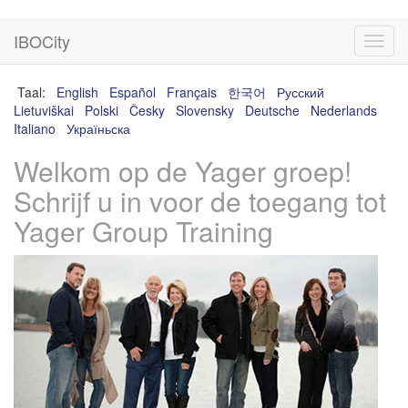
IBOCity
Toggl
navig
Taal:
English
Español
Français
한국어
Русский
Lietuviškai
Polski
Česky
Slovensky
Deutsche
Nederlands
Italiano
Україньска
Welkom op de Yager groep!
Schrijf u in voor de toegang tot
Yager Group Training